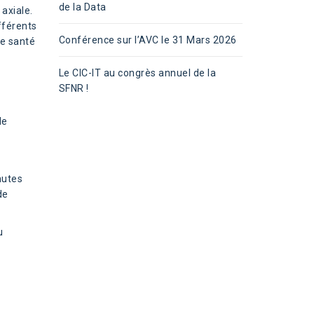
de la Data
axiale.
fférents
Conférence sur l’AVC le 31 Mars 2026
de santé
Le CIC-IT au congrès annuel de la
SFNR !
de
nutes
de
u