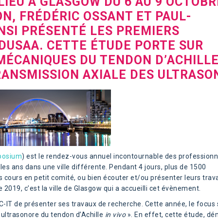
 LIEU À GLASGOW DU 6 AU 9 OCTOBR
ON, FRÉDÉRIC OSSANT ET PAUL-
NSI PRÉSENTÉ LES PREMIERS
DUSAA. CETTE ÉTUDE PORTE SUR
MÉCANIQUES DU TENDON D’ACHILL
RANSMISSION AXIALE DES ULTRASO
mposium
) est le rendez-vous annuel incontournable des professionn
 les ans dans une ville différente. Pendant 4 jours, plus de 1500
 cours en petit comité, ou bien écouter et/ou présenter leurs trav
 2019, c’est la ville de Glasgow qui a accueilli cet évènement.
IC-IT de présenter ses travaux de recherche. Cette année, le focus 
ultrasonore du tendon d’Achille
in vivo
». En effet, cette étude, d