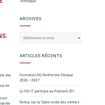
E
Technique
ARCHIVES
E
NS.
Archives
ARTICLES RÉCENTS
Formation DIU Recherche Clinique
els des
2026 – 2027
aux de
Le CIC-IT participe au Polytech 3D !
s’est
Retour sur la Table ronde des métiers
émarrée