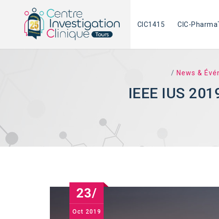
Skip
to
CIC1415
CIC-Pharma
content
/
News & Évé
IEEE IUS 20
23/
Oct
2019