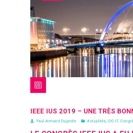
IEEE IUS 2019 – UNE TRÈS BON
Paul-Armand Dujardin
Actualités
,
CIC-IT
,
Congr