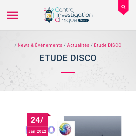
Skip
to
/
News & Événements
/
Actualités
/
Etude DISCO
content
ETUDE DISCO
24/
Jan
2022