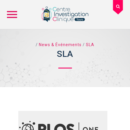
Skip
to
content
/
News & Événements
/
SLA
SLA
TAG ARCHIVES: