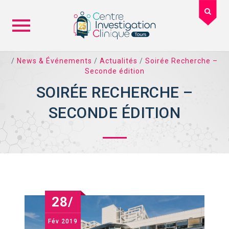
Skip
/
News & Événements
/
Actualités
/
Soirée Recherche –
to
Seconde édition
content
SOIRÉE RECHERCHE –
SECONDE ÉDITION
28/
Fév
2019