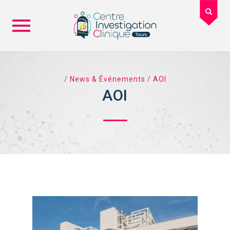
Skip
to
content
/
News & Événements
/
AOI
AOI
TAG ARCHIVES: