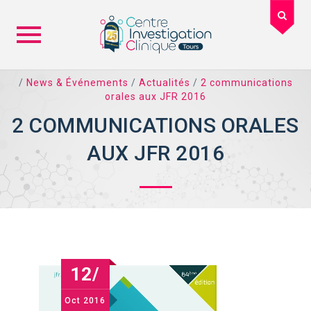
Skip
/
News & Événements
/
Actualités
/
2 communications
to
orales aux JFR 2016
content
2 COMMUNICATIONS ORALES
AUX JFR 2016
12/
Oct
2016