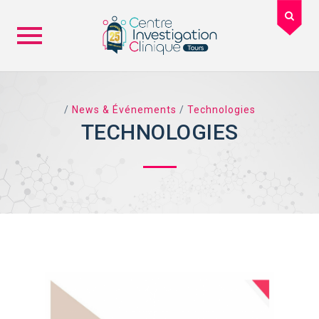
Skip
to
content
/
News & Événements
/
Technologies
TECHNOLOGIES
TAG ARCHIVES: