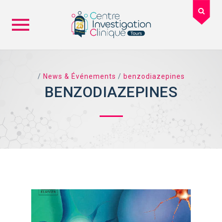
Skip
to
content
/
News & Événements
/
benzodiazepines
BENZODIAZEPINES
TAG ARCHIVES: