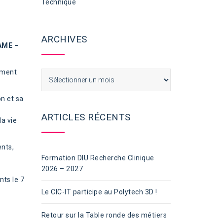
Technique
ARCHIVES
ME –
ement
Archives
on et sa
ARTICLES RÉCENTS
la vie
ents,
Formation DIU Recherche Clinique
2026 – 2027
nts le 7
Le CIC-IT participe au Polytech 3D !
Retour sur la Table ronde des métiers