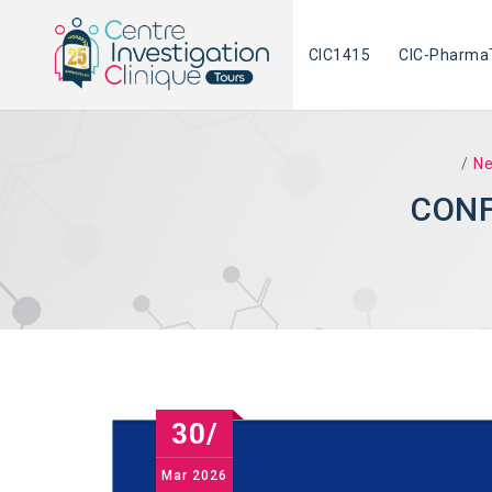
Skip
to
CIC1415
CIC-Pharma
content
/
N
CONF
30/
Mar
2026