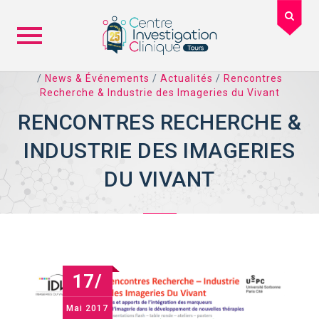
Skip
/
News & Événements
/
Actualités
/
Rencontres
Recherche & Industrie des Imageries du Vivant
to
content
RENCONTRES RECHERCHE &
INDUSTRIE DES IMAGERIES
DU VIVANT
17/
Mai
2017