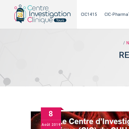
Skip
to
CIC1415
CIC-Pharma
content
/
N
RE
8
Août
2019