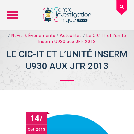
Skip
/
News & Événements
/
Actualités
/
Le CIC-IT et l’unité
to
Inserm U930 aux JFR 2013
content
LE CIC-IT ET L’UNITÉ INSERM
U930 AUX JFR 2013
14/
Oct
2013