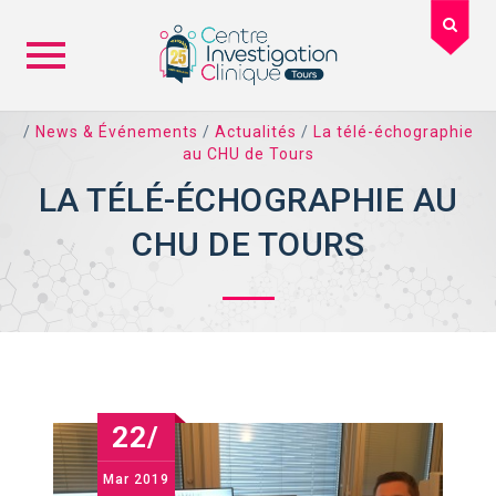
Skip
/
News & Événements
/
Actualités
/
La télé-échographie
to
au CHU de Tours
content
LA TÉLÉ-ÉCHOGRAPHIE AU
CHU DE TOURS
22/
Mar
2019