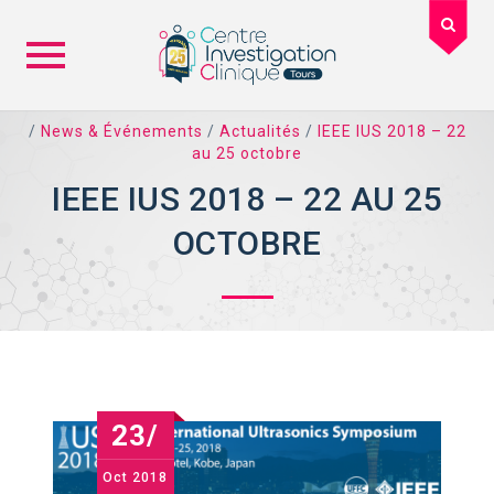
Skip
/
News & Événements
/
Actualités
/
IEEE IUS 2018 – 22
to
au 25 octobre
content
IEEE IUS 2018 – 22 AU 25
OCTOBRE
23/
Oct
2018