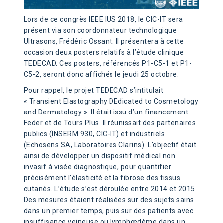
Lors de ce congrès IEEE IUS 2018, le CIC-IT sera
présent via son coordonnateur technologique
Ultrasons, Frédéric Ossant. Il présentera à cette
occasion deux posters relatifs à l’étude clinique
TEDECAD. Ces posters, référencés P1-C5-1 et P1-
C5-2, seront donc affichés le jeudi 25 octobre.
Pour rappel, le projet TEDECAD s’intitulait
« Transient Elastography DEdicated to Cosmetology
and Dermatology ». Il était issu d’un financement
Feder et de Tours Plus. Il réunissait des partenaires
publics (INSERM 930, CIC-IT) et industriels
(Echosens SA, Laboratoires Clarins). L’objectif était
ainsi de développer un dispositif médical non
invasif à visée diagnostique, pour quantifier
précisément l’élasticité et la fibrose des tissus
cutanés. L’étude s’est déroulée entre 2014 et 2015.
Des mesures étaient réalisées sur des sujets sains
dans un premier temps, puis sur des patients avec
insuffisance veineuse ou lymphœdème dans un