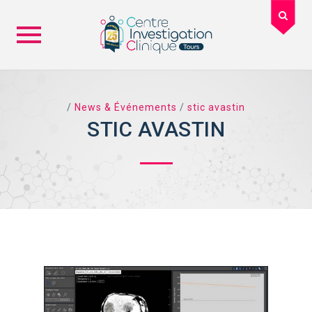
Skip
to
content
/
News & Événements
/
stic avastin
STIC AVASTIN
TAG ARCHIVES: