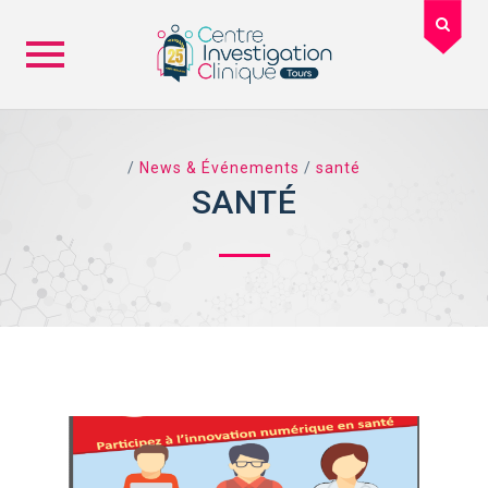
Skip
to
content
/
News & Événements
/
santé
SANTÉ
TAG ARCHIVES: