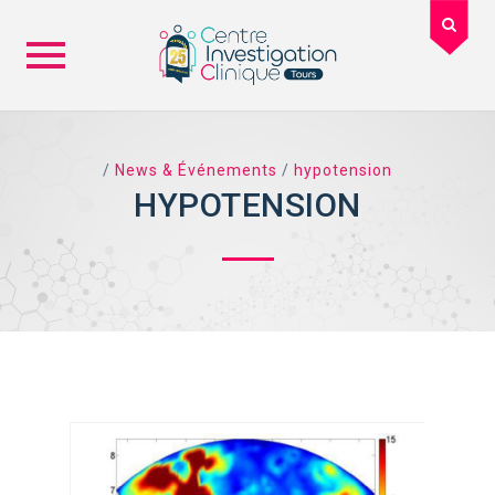
Skip
to
content
/
News & Événements
/
hypotension
HYPOTENSION
TAG ARCHIVES: