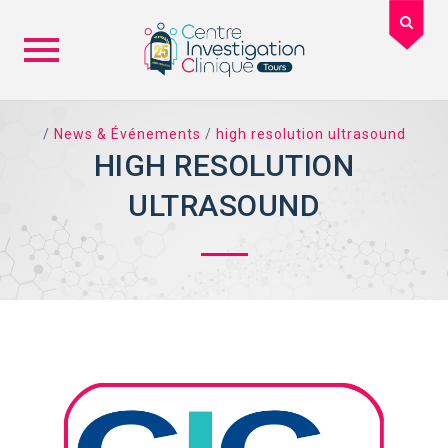
Skip
to
/
News & Événements
/
high resolution ultrasound
content
HIGH RESOLUTION
TAG ARCHIVES:
ULTRASOUND