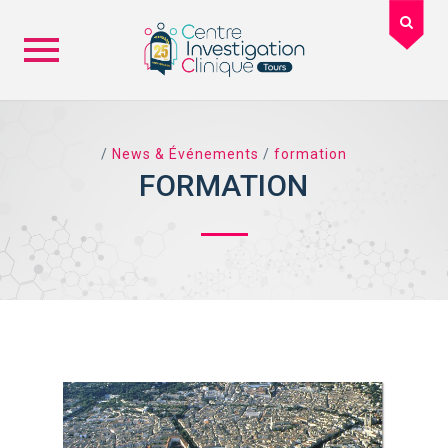
Skip
to
content
/
News & Événements
/
formation
FORMATION
TAG ARCHIVES: