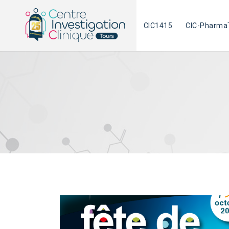
Skip
to
CIC1415
CIC-Pharma
content