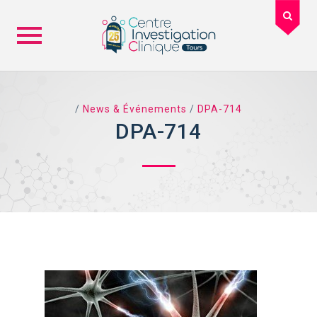
Skip
to
content
/
News & Événements
/
DPA-714
DPA-714
TAG ARCHIVES: