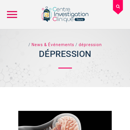
Skip
to
content
/
News & Événements
/
dépression
DÉPRESSION
TAG ARCHIVES: