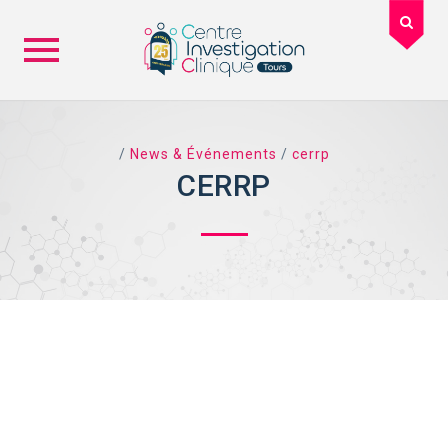
Skip
to
content
/
News & Événements
/
cerrp
CERRP
TAG ARCHIVES: