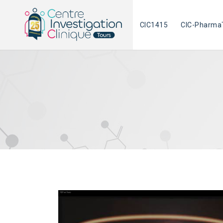
Skip
to
CIC1415
CIC-Pharma
content