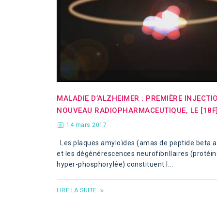
MALADIE D’ALZHEIMER : PREMIÈRE INJECTI
NOUVEAU RADIOPHARMACEUTIQUE, LE [18F
14 mars 2017
Les plaques amyloïdes (amas de peptide beta 
et les dégénérescences neurofibrillaires (protéin
hyper-phosphorylée) constituent l...
LIRE LA SUITE