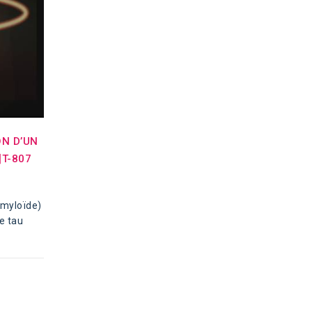
ON D’UN
]T-807
amyloïde)
e tau