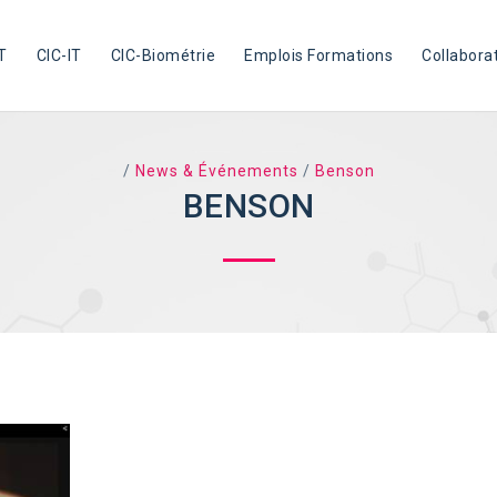
T
CIC-IT
CIC-Biométrie
Emplois Formations
Collabora
/
News & Événements
/
Benson
BENSON
TAG ARCHIVES: