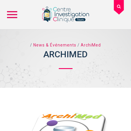
Skip
to
content
/
News & Événements
/
ArchiMed
ARCHIMED
TAG ARCHIVES: