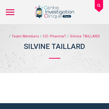
Skip
to
/
Team Members
/
CIC-PharmaT
/
Silvine TAILLARD
content
SILVINE TAILLARD