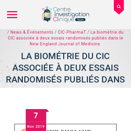
Skip
/
News & Événements
/
CIC-PharmaT
/
La biométrie du
CIC associée à deux essais randomisés publiés dans le
to
New England Journal of Medicine.
content
LA BIOMÉTRIE DU CIC
ASSOCIÉE À DEUX ESSAIS
RANDOMISÉS PUBLIÉS DANS
LE NEW ENGLAND JOURNAL
OF MEDICINE.
7
Nov
2019