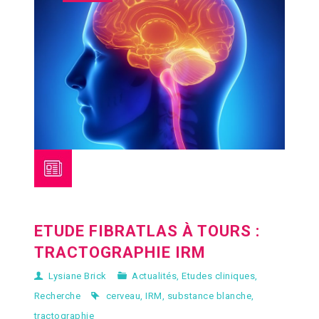
ETUDE FIBRATLAS À TOURS :
TRACTOGRAPHIE IRM
Lysiane Brick
Actualités
,
Etudes cliniques
,
Recherche
cerveau
,
IRM
,
substance blanche
,
tractographie